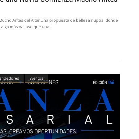
Mucho Antes del Altar Una propuesta de belleza nupcial donde
r algo más valioso que una
endedores
Eventos