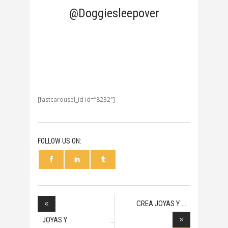
@Doggiesleepover
[fastcarousel_id id=”8232″]
FOLLOW US ON:
CREA JOYAS Y
ACCESOR
JOYAS Y