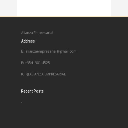
Alianza Empresarial
Address
E: lalianzaempresarial@gmail.com
P: +954- 901-4525
IG: @ALIANZA.EMPRESARIAL
Recent Posts
.