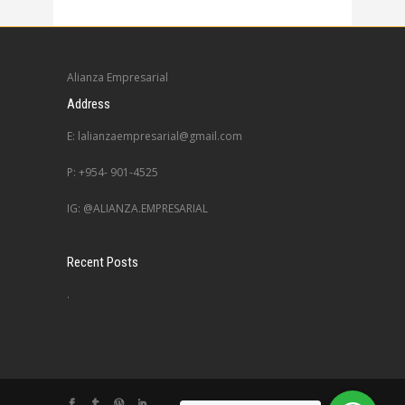
Alianza Empresarial
Address
E: lalianzaempresarial@gmail.com
P: +954- 901-4525
IG: @ALIANZA.EMPRESARIAL
Recent Posts
.