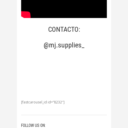
CONTACTO:
@mj.supplies_
[fastcarousel_id id=”8232″]
FOLLOW US ON: