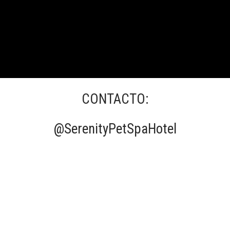
CONTACTO:
@SerenityPetSpaHotel