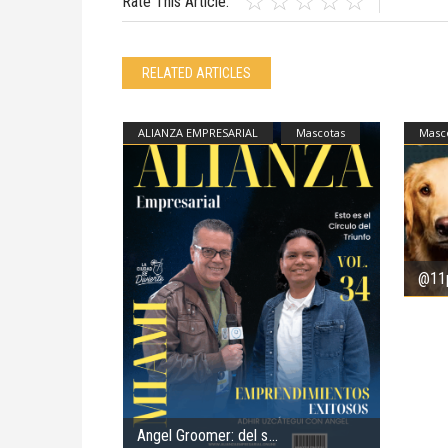
Rate This Article:
RELATED ARTICLES
ALIANZA EMPRESARIAL
Mascotas
Masc
@11p
Angel Groomer: del s