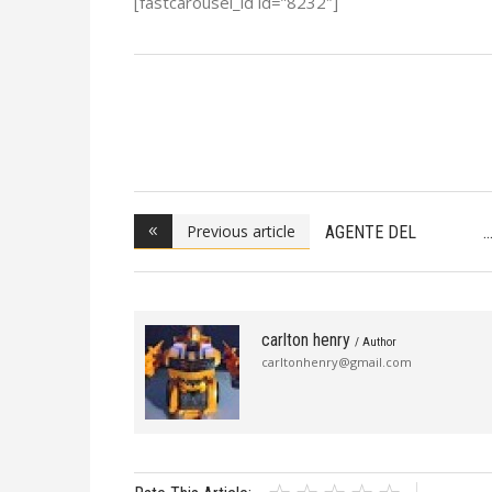
[fastcarousel_id id=”8232″]
Previous article
AGENTE DEL
DEPARTAME
carlton henry
/ Author
carltonhenry@gmail.com