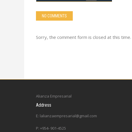
NO COMMENTS
Sorry, the comment form is closed at this time.
Alianza Empresarial
Address
E: lalianzaempresarial@gmail.com
P: +954- 901-4525