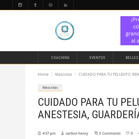
COACHING
EVENTOS
BELLEZ
Home
Mascotas
CUIDADO PARA TU PELUDITO: REIKI
Mascotas
CUIDADO PARA TU PELU
ANESTESIA, GUARDERÍ
4:57 pm
carlton henry
0 Comments
0