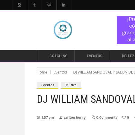
COACHING
EVENTOS
BELLEZ
Home
Eventos
DJ WILLIAM SANDOVAL Y SALON DE
Eventos
Musica
DJ WILLIAM SANDOVA
1:37 pm
carlton henry
0 Comments
0