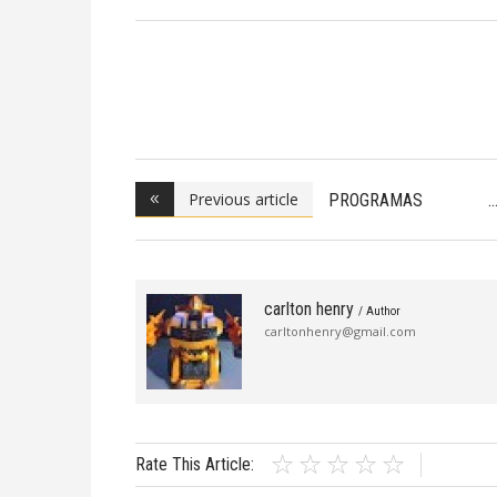
Previous article
PROGRAMAS
MUSICALES
carlton henry
/ Author
carltonhenry@gmail.com
Rate This Article: