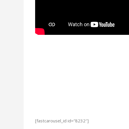
[fastcarousel_id id=”8232″]