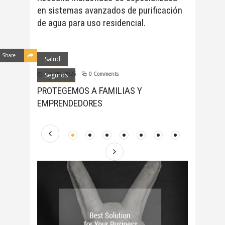
en sistemas avanzados de purificación
de agua para uso residencial.
Share
Salud
Feb, 06, 2025
0 Comments
Seguros
PROTEGEMOS A FAMILIAS Y
EMPRENDEDORES