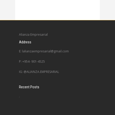
Alianza Empresarial
Address
E: lalianzaempresarial@gmail.com
P: +954- 901-4525
IG: @ALIANZA.EMPRESARIAL
Recent Posts
.