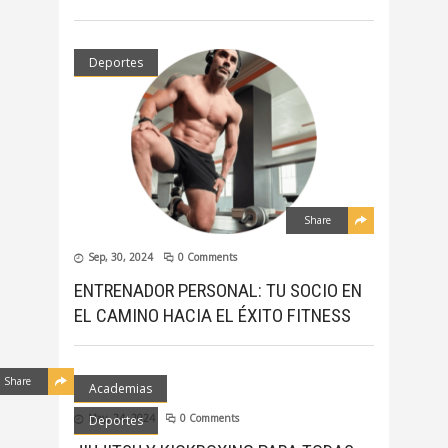
Deportes
Share
Sep, 30, 2024
0 Comments
ENTRENADOR PERSONAL: TU SOCIO EN
EL CAMINO HACIA EL ÉXITO FITNESS
Share
Academias
May, 24, 2024
0 Comments
Deportes