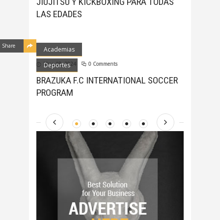
JIUJITSU Y KICKBOXING PARA TODAS
LAS EDADES
Share
Academias
May, 18, 2024
0 Comments
Deportes
BRAZUKA F.C INTERNATIONAL SOCCER
PROGRAM