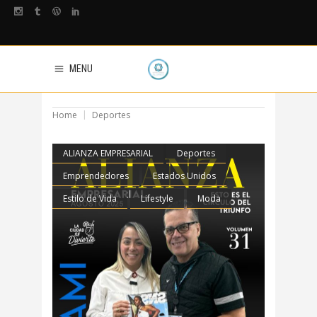
MENU
Home
Deportes
ALIANZA EMPRESARIAL
Deportes
Emprendedores
Estados Unidos
Estilo de Vida
Lifestyle
Moda