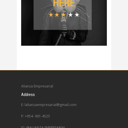
Alianza Empresarial
Address
E: lalianzaempresarial@gmail.com
P: +954- 901-4525
IG: @ALIANZA.EMPRESARIAL