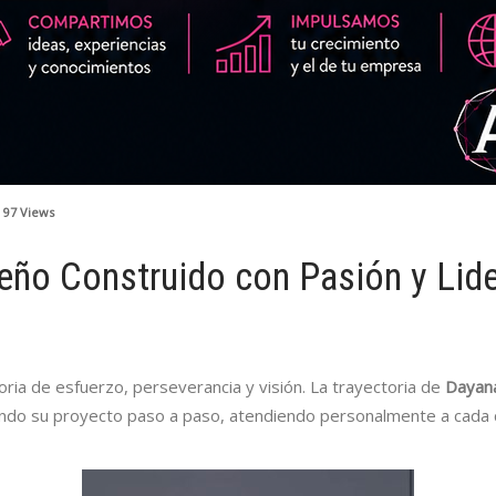
97
Views
ueño Construido con Pasión y Lid
ria de esfuerzo, perseverancia y visión. La trayectoria de
Dayana
 su proyecto paso a paso, atendiendo personalmente a cada cli