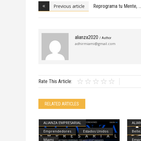
Previous article
Reprograma tu Mente,
alianza2020
/ Author
adhirmiami@gmail.com
Rate This Article:
RELATED ARTICLES
ALIANZA EMPRESARIAL
ALIA
Emprendedores
Estados Unidos
Belle
Miami
Empr