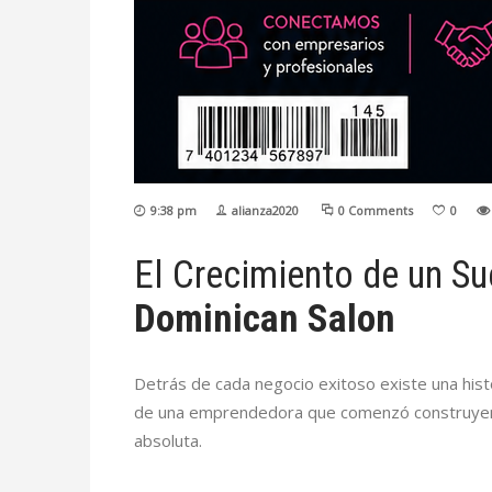
9:38 pm
alianza2020
0 Comments
0
El Crecimiento de un S
Dominican Salon
Detrás de cada negocio exitoso existe una histo
de una emprendedora que comenzó construyendo
absoluta.