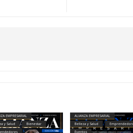
NZA EMPRESARIAL
ALIANZA EMPRESARIAL
za y Salud
Bienestar
Belleza y Salud
Emprendedor
endedores
Eventos