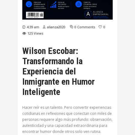
4:39 am
alianza2020
0 Comments
0
125
Views
Wilson Escobar:
Transformando la
Experiencia del
Inmigrante en Humor
Inteligente
Hacer reír es un talento. Pero convertir experiencias
cotidianas en reflexiones que conectan con miles de
personas requiere algo más profundo: observación,
autenticidad y una capacidad extraordinaria para
encontrar humor donde otros solo ven rutina.