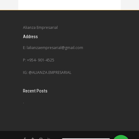
Alianza Empresarial
Address
E: lalianzaempresarial@gmail.com
P: +954- 901-4525
IG: @ALIANZA.EMPRESARIAL
Recent Posts
.