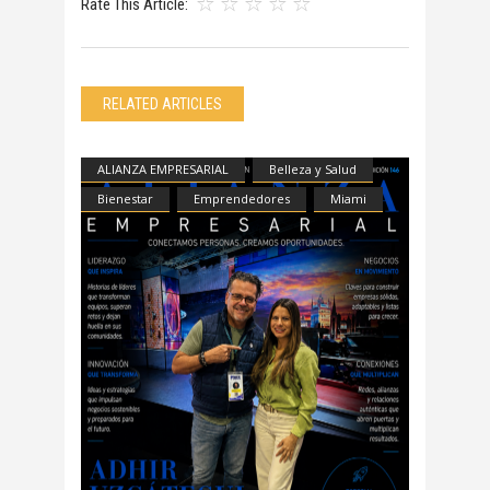
Rate This Article:
RELATED ARTICLES
ALIANZA EMPRESARIAL
Belleza y Salud
Bienestar
Emprendedores
Miami