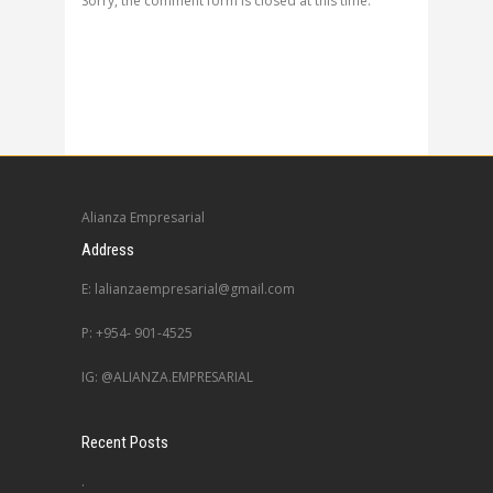
Sorry, the comment form is closed at this time.
Alianza Empresarial
Address
E: lalianzaempresarial@gmail.com
P: +954- 901-4525
IG: @ALIANZA.EMPRESARIAL
Recent Posts
.