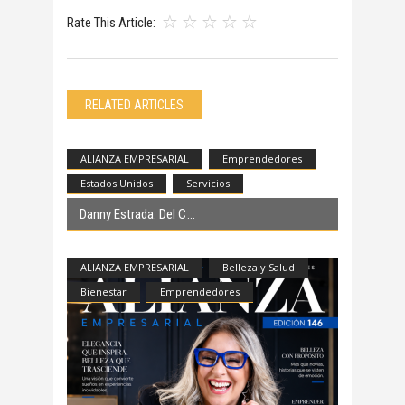
Rate This Article:
RELATED ARTICLES
ALIANZA EMPRESARIAL
Emprendedores
Estados Unidos
Servicios
Danny Estrada: Del C
ALIANZA EMPRESARIAL
Belleza y Salud
Bienestar
Emprendedores