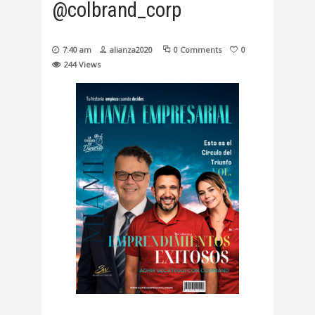
@colbrand_corp
7:40 am
alianza2020
0 Comments
0
244
Views