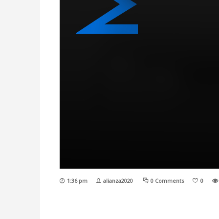
1:36 pm
alianza2020
0 Comments
0