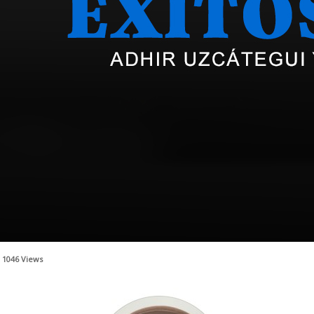
1046
Views