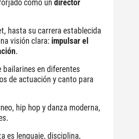
 forjado como un
director
t, hasta su carrera establecida
na visión clara:
impulsar el
ación
.
 bailarines en diferentes
os de actuación y canto para
neo, hip hop y danza moderna,
les.
a es lenguaje, disciplina,