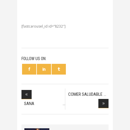
[fastcarousel_id id=”8232″]
FOLLOW US ON:
COMER SALUDABLE
NUNC
SANA
ENERGETICAMENTE