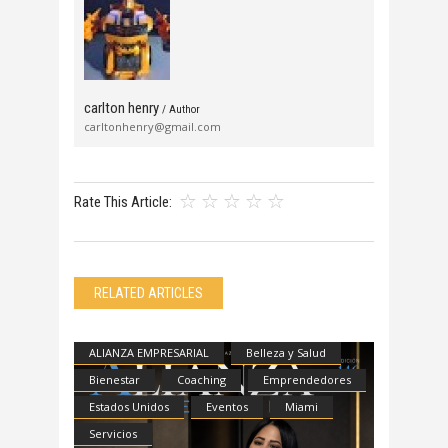
carlton henry
/ Author
carltonhenry@gmail.com
Rate This Article:
RELATED ARTICLES
ALIANZA EMPRESARIAL
Belleza y Salud
Bienestar
Coaching
Emprendedores
Estados Unidos
Eventos
Miami
Servicios