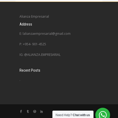
Alianza Empresarial
Address
E: lalianzaempresarial@gmail.com
P: +954- 901-4525
IG: @ALIANZA.EMPRESARIAL
Recent Posts
.
Need Help?
Chat with us