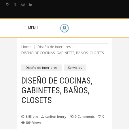
MENU
Home
Diseño de interiores
DISEÑO DE COCINAS, GABINETES, BAÑOS, CLOSETS
Diseño de interiores
Servicios
DISEÑO DE COCINAS,
GABINETES, BAÑOS,
CLOSETS
6:53 pm
carlton henry
0 Comments
0
864
Views