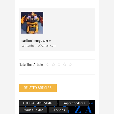
carlton henry
/ Author
carltonhenry@gmail.com
Rate This Article:
RELATED ARTICLES
ALIANZA EMPRESARIAL
Emprendedores
Estados Unidos
Servicios