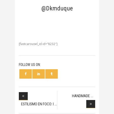
@Dkmduque
[fastcarousel_id id=”8232″]
FOLLOW US ON:
HANDMADE
ACCESSORIES
ESTILISMO EN FOCO: I