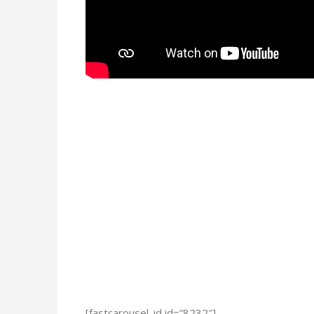
[fastcarousel_id id=”8232″]