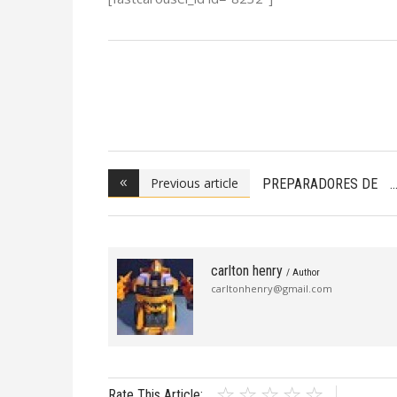
Previous article
PREPARADORES DE
DOCU
carlton henry
/ Author
carltonhenry@gmail.com
Rate This Article: