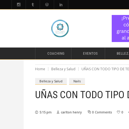
COACHING
EVENTOS
BELLEZ
Home
Belleza y Salud
UÑAS CON TODO TIPO DE TE
Belleza y Salud
Nails
UÑAS CON TODO TIPO 
5:15 pm
carlton henry
0 Comments
0