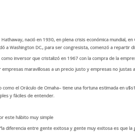
e Hathaway,
nació
en 1930, en plena crisis económica mundial
, en
ó a Washington DC., para ser congresista, comenzó a repartir di
a como inversor que cristalizó en 1967 con la
compra de la empres
r empresas maravillosas a un precio justo y empresas no justas a 
do como el
Oráculo de Omaha
– tiene una fortuna estimada en
u$s1
ples y fáciles de entender
.
or este hábito muy simple
“la diferencia entre gente exitosa y gente muy exitosa es que la