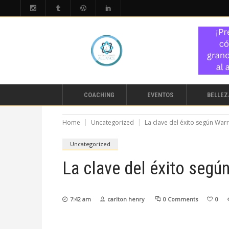
COACHING
EVENTOS
BELLEZ
Home
Uncategorized
La clave del éxito según War
Uncategorized
La clave del éxito segú
7:42 am
carlton henry
0 Comments
0