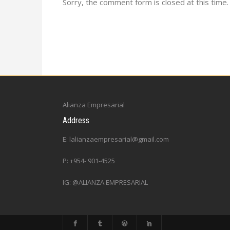
Sorry, the comment form is closed at this time.
Alianza Empresarial
Address
E: lalianzaempresarial@gmail.com
P: +954- 901-4525
IG: @ALIANZA.EMPRESARIAL