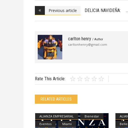
Previous article
DELICIA NAVIDEÑA:
M
carlton henry
/ Author
carltonhenry@gmail.com
Rate This Article:
RELATED ARTICLES
ALIANZA EMPRESARIAL
Bienestar
ALIA
Eventos
Miami
Belle