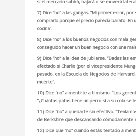
si el mercado subirá, bajará o se moverá latera
7) Dice
“no” a las gangas
. “Mi primer error, po
comprarlo porque el precio parecía barato. En u
cocina”.
8) Dice
“no” a los buenos negocios con mala ge
conseguido hacer un buen negocio con una mala
9) Dice
“no” a la idea de jubilarse
. “Dadas las e
afectado si Charlie (por el vicepresidente Mun
pasado, en la Escuela de Negocios de Harvard,
muerte”.
10) Dice
“no” a mentirte a ti mismo
. “Los geren
“¿Cuántas patas tiene un perro si a su cola se l
11) Dice
“no” a quedarte sin efectivo
. “Teníamo
de Berkshire que descansando cómodamente en 
12) Dice que
“no” cuando estás tentado a menti