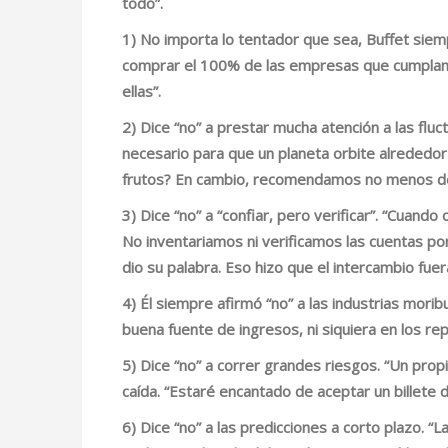
todo”.
1) No importa lo tentador que sea, Buffet sie
comprar el 100% de las empresas que cumplan 
ellas”.
2) Dice
“no” a prestar mucha atención a las fluc
necesario para que un planeta orbite alrededor
frutos? En cambio, recomendamos no menos de
3) Dice
“no” a “confiar, pero verificar”
. “Cuando 
No inventariamos ni verificamos las cuentas por
dio su palabra. Eso hizo que el intercambio fuer
4) Él siempre afirmó
“no” a las industrias mori
buena fuente de ingresos, ni siquiera en los repu
5) Dice
“no” a correr grandes riesgos
. “Un prop
caída.
“Estaré encantado de aceptar un billete d
6) Dice
“no” a las predicciones a corto plazo
. “