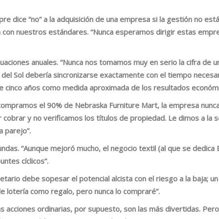
mpre dice
“no” a la adquisición de una empresa si la gestión no est
con nuestros estándares. “Nunca esperamos dirigir estas empre
tuaciones anuales
. “Nunca nos tomamos muy en serio la cifra de 
 del Sol debería sincronizarse exactamente con el tiempo necesa
 cinco años como medida aproximada de los resultados económi
compramos el 90% de Nebraska Furniture Mart, la empresa nunca ha
 cobrar y no verificamos los títulos de propiedad. Le dimos a la 
a parejo”.
bundas
. “Aunque mejoró mucho, el negocio textil (al que se dedica
ntes cíclicos”.
ietario debe sopesar el potencial alcista con el riesgo a la baja;
e lotería como regalo, pero nunca lo compraré”.
Las acciones ordinarias, por supuesto, son las más divertidas. Pe