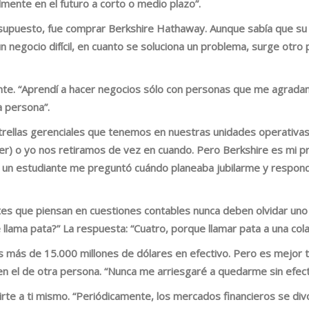
lmente en el futuro a corto o medio plazo”.
r supuesto, fue comprar Berkshire Hathaway. Aunque sabía que s
n negocio difícil, en cuanto se soluciona un problema, surge otro
nte
. “Aprendí a hacer negocios sólo con personas que me agradan
 persona”.
strellas gerenciales que tenemos en nuestras unidades operativa
ger) o yo nos retiramos de vez en cuando. Pero Berkshire es mi 
 un estudiante me preguntó cuándo planeaba jubilarme y respond
tes que piensan en cuestiones contables nunca deben olvidar uno 
e llama pata?” La respuesta: “Cuatro, porque llamar pata a una cola
s más de 15.000 millones de dólares en efectivo. Pero es mejor te
el de otra persona. “Nunca me arriesgaré a quedarme sin efect
rte a ti mismo
. “Periódicamente, los mercados financieros se divo