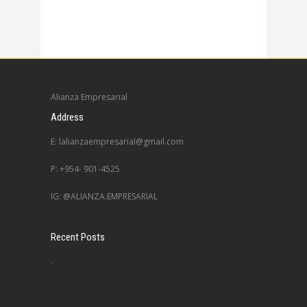
Alianza Empresarial
Address
E: lalianzaempresarial@gmail.com
P: +954- 901-4525
IG: @ALIANZA.EMPRESARIAL
Recent Posts
.