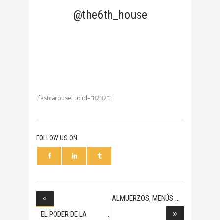
@the6th_house
[fastcarousel_id id=”8232″]
FOLLOW US ON:
ALMUERZOS, MENÚS
SA
EL PODER DE LA