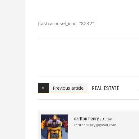
[fastcarousel_id id=”8232″]
Previous article
REAL ESTATE
ESPECIAL
carlton henry
/ Author
carltonhenry@gmail.com