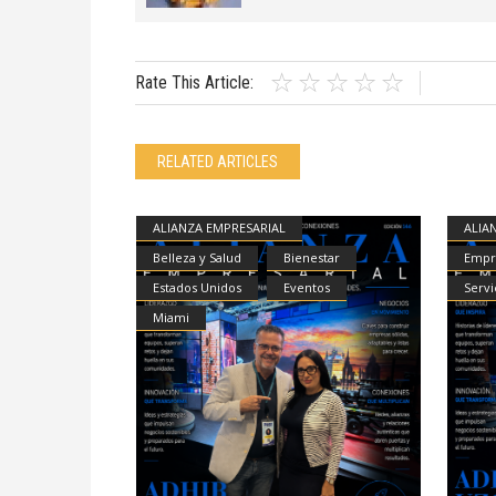
Rate This Article:
RELATED ARTICLES
ALIANZA EMPRESARIAL
ALIA
Belleza y Salud
Bienestar
Empr
Estados Unidos
Eventos
Servi
Miami