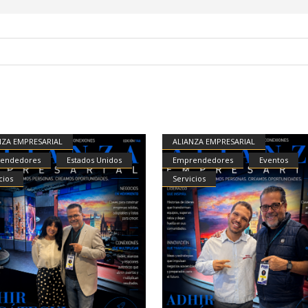
NZA EMPRESARIAL
ALIANZA EMPRESARIAL
endedores
Estados Unidos
Emprendedores
Eventos
cios
Servicios