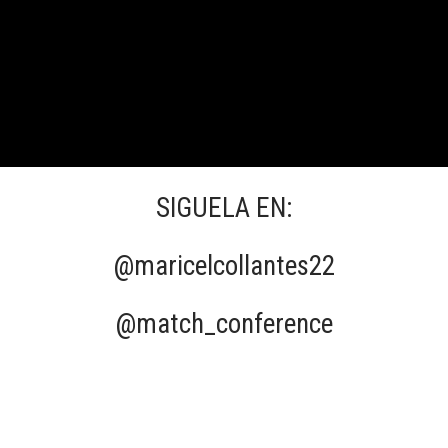
SIGUELA EN:
@maricelcollantes22
@match_conference