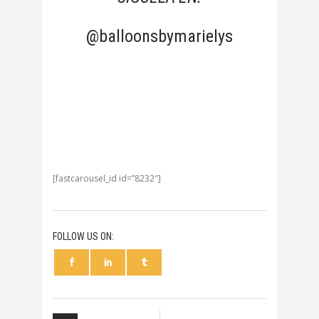
@balloonsbymarielys
[fastcarousel_id id=”8232″]
FOLLOW US ON: