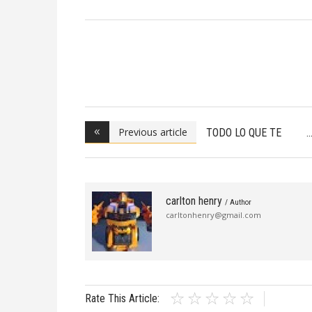
Previous article
TODO LO QUE TE
IMAGI
carlton henry
/ Author
carltonhenry@gmail.com
Rate This Article: