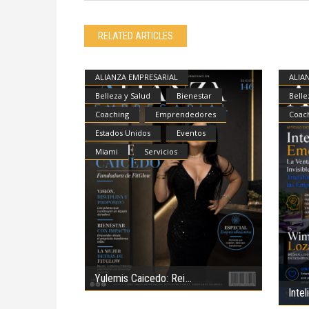
RELATED ARTICLES
ALIANZA EMPRESARIAL
ALIA
Belleza y Salud
Bienestar
Belle
Coaching
Emprendedores
Coac
Estados Unidos
Eventos
Miami
Servicios
Yulemis Caicedo: Rei
Inte