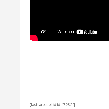
[fastcarousel_id id=”8232″]