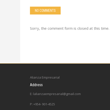
NO COMMENTS
Sorry, the comment form is closed at this time.
Alianza Empresarial
Address
E: lalianzaempresarial@gmail.com
P: +954- 901-4525