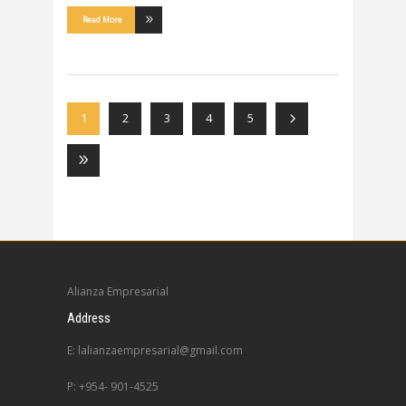
Read More
1
2
3
4
5
Alianza Empresarial
Address
E: lalianzaempresarial@gmail.com
P: +954- 901-4525