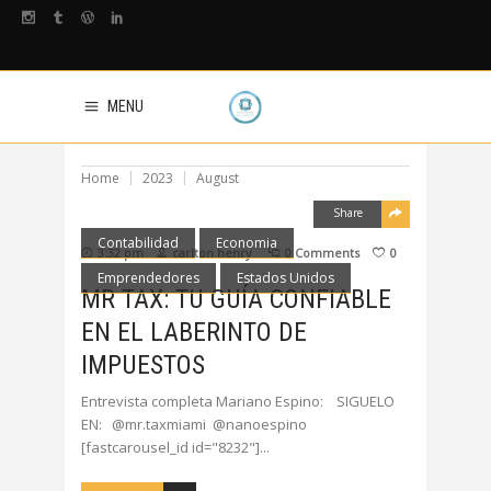
MENU
Home
2023
August
Share
Contabilidad
Economia
3:32 pm
carlton henry
0 Comments
0
Emprendedores
Estados Unidos
MR TAX: TU GUÍA CONFIABLE
EN EL LABERINTO DE
IMPUESTOS
Entrevista completa Mariano Espino: SIGUELO
EN: @mr.taxmiami @nanoespino
[fastcarousel_id id="8232"]