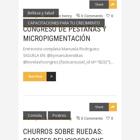
Share
Belleza y Salud
2:36 pm
carlton henry
0 Comments
0
CAPACITACIONES PARA TU CRECIMIENTO
CONGRESO DE PESTAÑAS Y
MICROPIGMENTACIÓN
Entrevista completa Manuela Rodriguez:
SIGUELA EN: @bymanubenditas
@lovelashcongres [fastcarousel_id id="8232"]
Read More
Share
Comida
Postres
2:12 pm
carlton henry
0 Comments
0
CHURROS SOBRE RUEDAS: