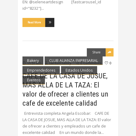
EN: @seleneartdesign [fastcarousel_id
id="8232"]
Read More
Share
Bakery
CLUB ALIANZA EMPRESARIAL
11:51 am
carlton henry
0 Comments
0
Emprendedores
Estados Unidos
CAFE DE LA CASA DE JOSUE,
Eventos
MAS ALLA DE LA TAZA: El
valor de ofrecer a clientes un
cafe de excelente calidad
Entrevista completa Angela Escobar: CAFE DE
LA CASA DE JOSUE, MAS ALLA DE LA TAZA: El valor
de ofrecer a clientes y empleados un cafe de
excelente calidad En un mundo donde la