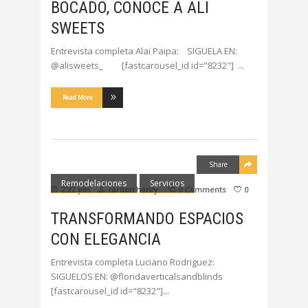
BOCADO, CONOCE A ALI
SWEETS
Entrevista completa Alai Paipa: SIGUELA EN:
@alisweets_ [fastcarousel_id id="8232"]
Read More
Share
Remodelaciones
Servicios
2:22 pm
carlton henry
0 Comments
0
TRANSFORMANDO ESPACIOS
CON ELEGANCIA
Entrevista completa Luciano Rodriguez:
SIGUELOS EN: @floridaverticalsandblinds
[fastcarousel_id id="8232"]