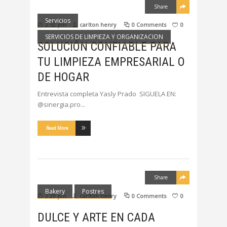
Share
Servicios
2:52 pm
carlton henry
0 Comments
0
SERVICIOS DE LIMPIEZA Y ORGANIZACION
SOLUCIÓN CONFIABLE PARA
TU LIMPIEZA EMPRESARIAL O
DE HOGAR
Entrevista completa Yasly Prado SIGUELA EN:
@sinergia.pro
Read More
Share
Bakery
Postres
2:29 pm
carlton henry
0 Comments
0
DULCE Y ARTE EN CADA