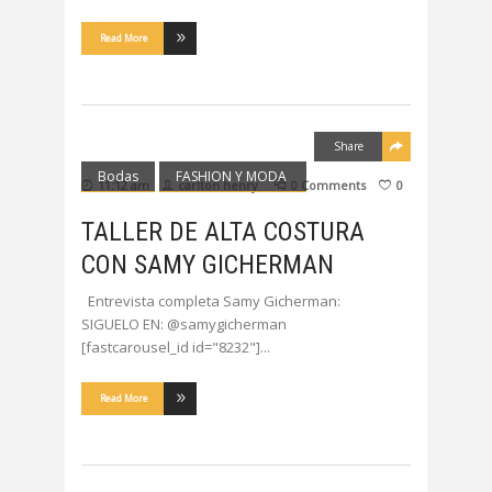
Read More
Share
Bodas
FASHION Y MODA
11:12 am
carlton henry
0 Comments
0
TALLER DE ALTA COSTURA
CON SAMY GICHERMAN
Entrevista completa Samy Gicherman:
SIGUELO EN: @samygicherman
[fastcarousel_id id="8232"]
Read More