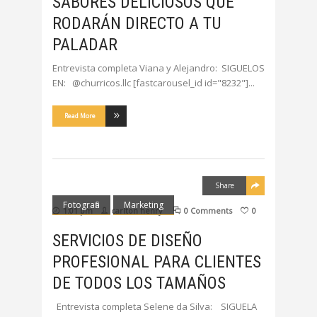
SABORES DELICIOSOS QUE
RODARÁN DIRECTO A TU
PALADAR
Entrevista completa Viana y Alejandro: SIGUELOS
EN: @churricos.llc [fastcarousel_id id="8232"]
Read More
Share
Fotografia
Marketing
1:01 pm
carlton henry
0 Comments
0
SERVICIOS DE DISEÑO
PROFESIONAL PARA CLIENTES
DE TODOS LOS TAMAÑOS
Entrevista completa Selene da Silva: SIGUELA