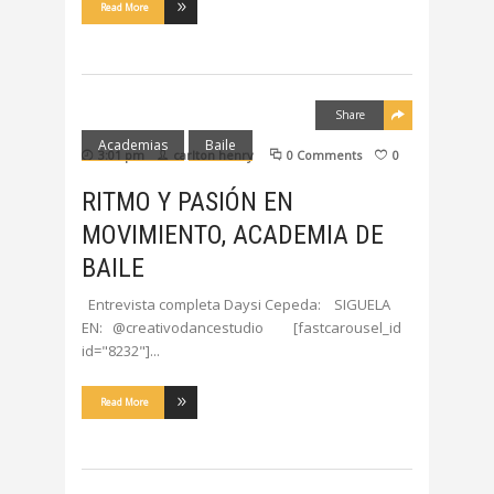
Read More
Share
Academias
Baile
3:01 pm
carlton henry
0 Comments
0
RITMO Y PASIÓN EN
MOVIMIENTO, ACADEMIA DE
BAILE
Entrevista completa Daysi Cepeda: SIGUELA
EN: @creativodancestudio [fastcarousel_id
id="8232"]
Read More