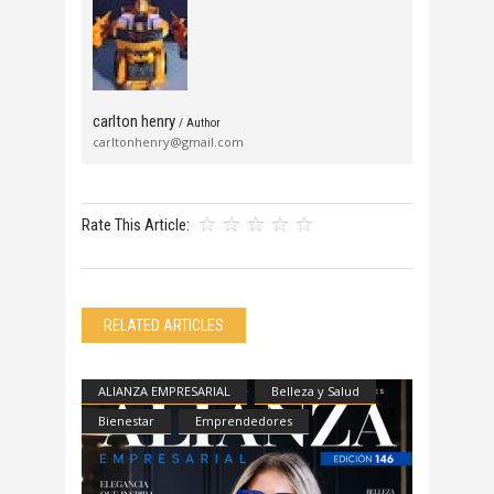
carlton henry
/ Author
carltonhenry@gmail.com
Rate This Article:
RELATED ARTICLES
ALIANZA EMPRESARIAL
Belleza y Salud
Bienestar
Emprendedores