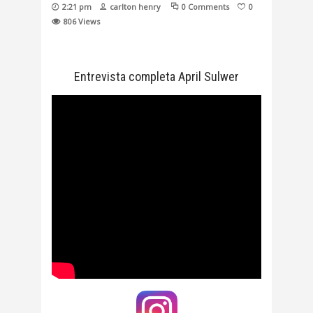
2:21 pm
carlton henry
0 Comments
0
806
Views
Entrevista completa April Sulwer