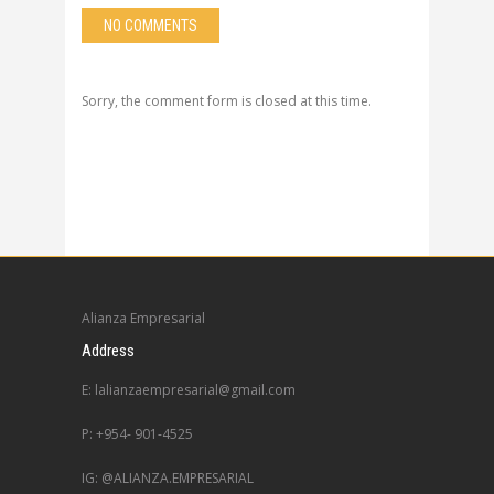
NO COMMENTS
Sorry, the comment form is closed at this time.
Alianza Empresarial
Address
E: lalianzaempresarial@gmail.com
P: +954- 901-4525
IG: @ALIANZA.EMPRESARIAL