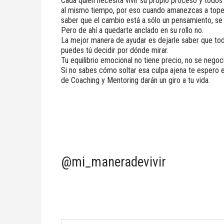
Cada quien necesita vivir su propio proceso y todo
al mismo tiempo, por eso cuando amanezcas a tope y 
saber que el cambio está a sólo un pensamiento, se
Pero de ahí a quedarte anclado en su rollo no.
La mejor manera de ayudar es dejarle saber que to
puedes tú decidir por dónde mirar.
Tu equilibrio emocional no tiene precio, no se nego
Si no sabes cómo soltar esa culpa ajena te espero e
de Coaching y Mentoring darán un giro a tu vida.
@mi_maneradevivir