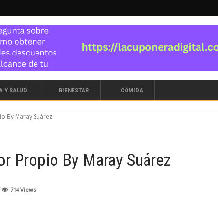
A Y SALUD
BIENESTAR
COMIDA
io By Maray Suárez
r Propio By Maray Suárez
714
Views