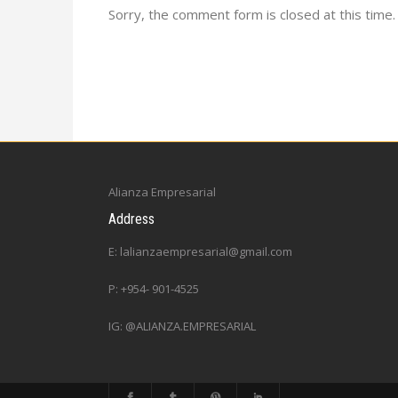
Sorry, the comment form is closed at this time.
Alianza Empresarial
Address
E: lalianzaempresarial@gmail.com
P: +954- 901-4525
IG: @ALIANZA.EMPRESARIAL