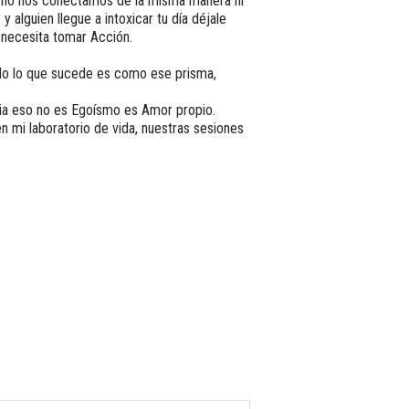
s no nos conectamos de la misma manera ni
alguien llegue a intoxicar tu día déjale
 necesita tomar Acción.
do lo que sucede es como ese prisma,
cia eso no es Egoísmo es Amor propio.
n mi laboratorio de vida, nuestras sesiones