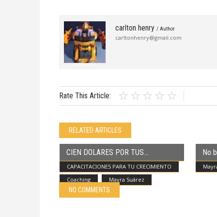
carlton henry
/ Author
carltonhenry@gmail.com
Rate This Article:
RELATED ARTICLES
CIEN DOLARES POR TUS
No b
CAPACITACIONES PARA TU CRECIMIENTO
Mayr
Coaching
Mayra Suárez
NO COMMENTS