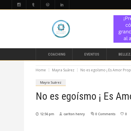
COACHING
EVENTOS
BELLEZ
Home
Mayra Suárez
No es egoísmo ¡ Es Amor Prop
Mayra Suárez
No es egoísmo ¡ Es Amo
12:56 pm
carlton henry
0 Comments
0