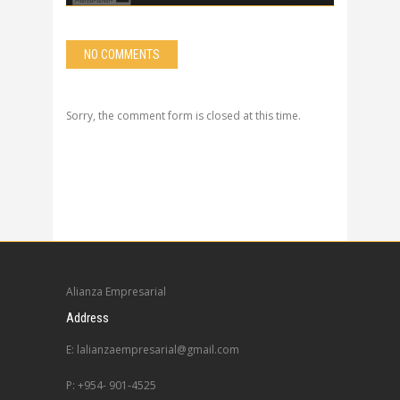
NO COMMENTS
Sorry, the comment form is closed at this time.
Alianza Empresarial
Address
E: lalianzaempresarial@gmail.com
P: +954- 901-4525