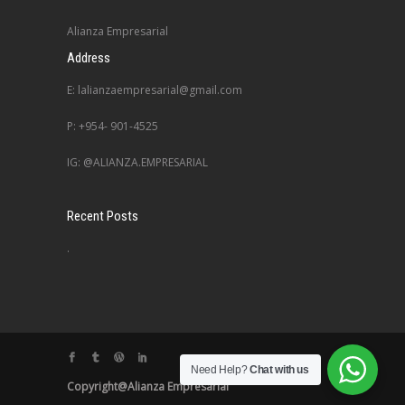
Alianza Empresarial
Address
E: lalianzaempresarial@gmail.com
P: +954- 901-4525
IG: @ALIANZA.EMPRESARIAL
Recent Posts
.
Need Help?
Chat with us
Copyright@Alianza Empresarial