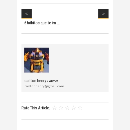
5 hábitos que te im
carlton henry
/ Author
carltonhenry@gmail.com
Rate This Article: