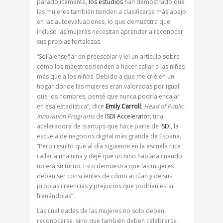
paradójicamente,
los estudios
han demostrado que
las mujeres también tienden a clasificarse más abajo
en las autoevaluaciones, lo que demuestra que
incluso las mujeres necesitan aprender a reconocer
sus propias fortalezas.
“Solía enseñar en preescolar y leí un artículo sobre
cómo los maestros tienden a hacer callar a las niñas
más que a los niños. Debido a que me crié en un
hogar donde las mujeres eran valoradas por igual
que los hombres, pensé que nunca podría encajar
en esa estadística”, dice
Emily Carroll
, Head of Public
Innovation Programs
de
ISDI Accelerator
, una
aceleradora de startups que hace parte de
ISDI
, la
escuela de negocios digital más grande de España.
“Pero resultó que al día siguiente en la escuela hice
callar a una niña y dejé que un niño hablara cuando
no era su turno. Esto demuestra que las mujeres
deben ser conscientes de cómo actúan y de sus
propias creencias y prejuicios que podrían estar
frenándolas”.
Las cualidades de las mujeres no solo deben
reconocerse, sino que también deben celebrarse