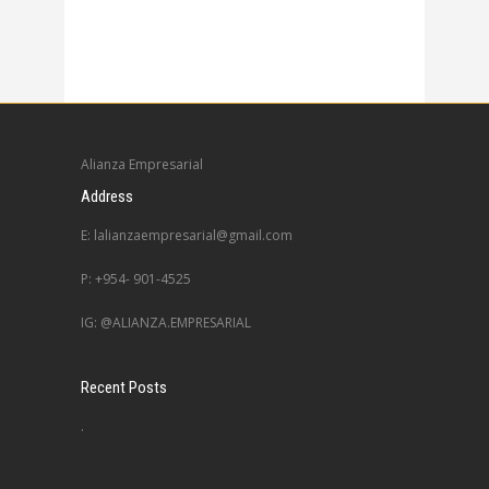
Alianza Empresarial
Address
E: lalianzaempresarial@gmail.com
P: +954- 901-4525
IG: @ALIANZA.EMPRESARIAL
Recent Posts
.