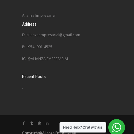
Alianza Empresarial
Address
E: lalianzaempresarial@gmail.com
P: +954- 901-4525
IG: @ALIANZA.EMPRESARIAL
Recent Posts
.
Need Help?
Chat with us
Copyright@Alianza Empresarial